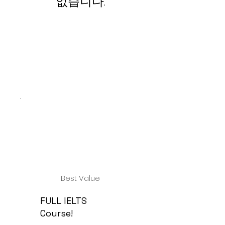
없습니다.
Best Value
FULL IELTS
Course!
£999