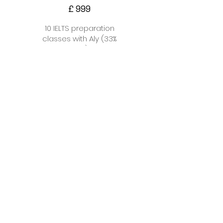
£
999
10 IELTS preparation
classes with Aly (33%
OFF!)
3개월간 유효
선택
IELTS Exam
Preparation