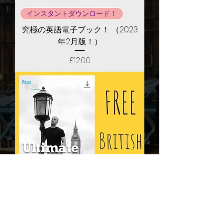
インスタントダウンロード！
究極の英語電子ブック！ （2023
年2月版！）
価格
£12.00
FREE!