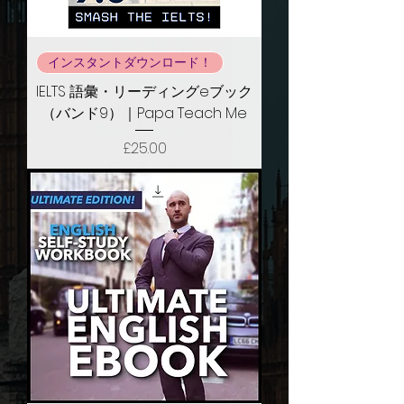
インスタントダウンロード！
IELTS 語彙・リーディングeブック
（バンド9）｜Papa Teach Me
価格
£25.00