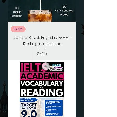
New!
Coffee Break English eBook -
100 English Lessons
価格
£5.00